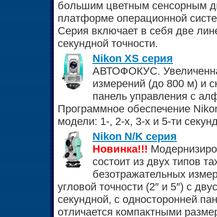
большим цветным сенсорным ди
платформе операционной систе
Серия включает в себя две линей
секундной точности.
Nikon XS серия
АВТОФОКУС. Увеличенна
измерений (до 800 м) и 
панель управления с ал
Программное обеспечение Nikon
модели: 1-, 2-х, 3-х и 5-ти секу
Nikon N/K серия
Новинка!!!
Модернизиров
состоит из двух типов т
безотражательных измере
угловой точности (2″ и 5″) с дв
секундной, с односторонней па
отличается компактными разме