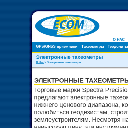
О НАС
GPS/GNSS приемники
Тахеометры
Теодолиты
Электронные тахеометры
О Нас
> Электронные тахеометры
ЭЛЕКТРОННЫЕ ТАХЕОМЕТР
Торговые марки Spectra Precisio
предлагают электронные тахео
нижнего ценового диапазона, к
полюбиться геодезистам, строи
землеустроителям. Несмотря н
невысокую цену, эти инструмен